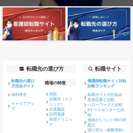
転職先の選び方
転職サイト
転職先の選び
看護師転職サイト18社
職場の特徴
方完全ガイド
比較ランキング
病院
福利厚生
転職サイトの仕組み・
診療所（クリ
直接応募と比較
キャリアアッ
ニック）
ハローワークと比較
プ
介護施設
eナースセンターと比
訪問看護
較
美容クリニッ
連絡がしつこい時の対
ク
処法
掛け持ち（複数登録）